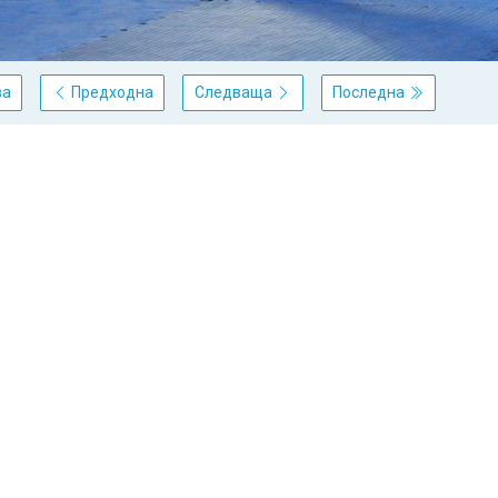
ва
Предходна
Следваща
Последна