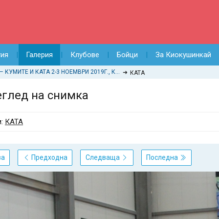
тия
Галерия
Клубове
Бойци
За Киокушинкай
ДЪРЖАВНО ПЪРВЕНСТВО ПО КАРАТЕ КИОКУШИН – КУМИТЕ И КАТА 2-3 НОЕМВРИ 2019Г., КРАНЕВО
КАТА
глед на снимка
м:
КАТА
ва
Предходна
Следваща
Последна