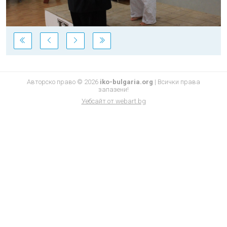
Авторско право © 2026
iko-bulgaria.org
|
Всички права
запазени!
Уебсайт от
webart.bg