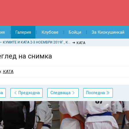
тия
Галерия
Клубове
Бойци
За Киокушинкай
ДЪРЖАВНО ПЪРВЕНСТВО ПО КАРАТЕ КИОКУШИН – КУМИТЕ И КАТА 2-3 НОЕМВРИ 2019Г., КРАНЕВО
КАТА
глед на снимка
м:
КАТА
ва
Предходна
Следваща
Последна