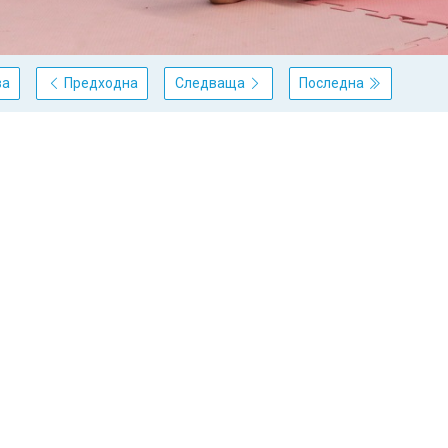
ва
Предходна
Следваща
Последна