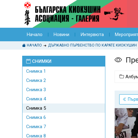
Начало
Новини
Интервюта
Мероприя
НАЧАЛО
Пре
СНИМКИ
Снимка 1
Албу
Снимка 2
Снимка 3
Снимка 4
Пър
Снимка 5
Снимка 6
Снимка 7
Снимка 8