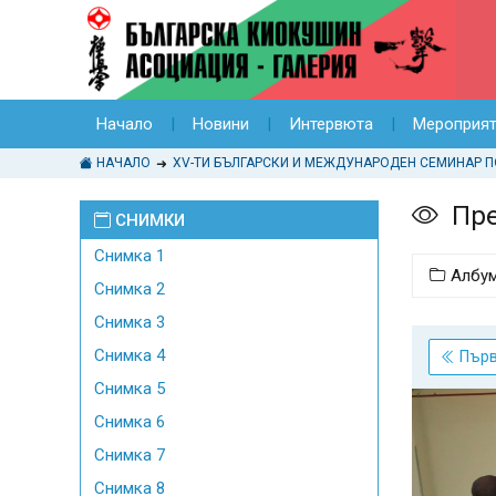
Начало
Новини
Интервюта
Мероприя
НАЧАЛО
Пре
СНИМКИ
Снимка 1
Албу
Снимка 2
Снимка 3
Снимка 4
Пър
Снимка 5
Снимка 6
Снимка 7
Снимка 8