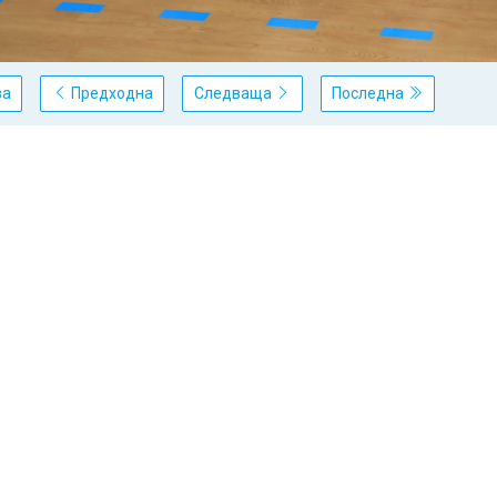
ва
Предходна
Следваща
Последна