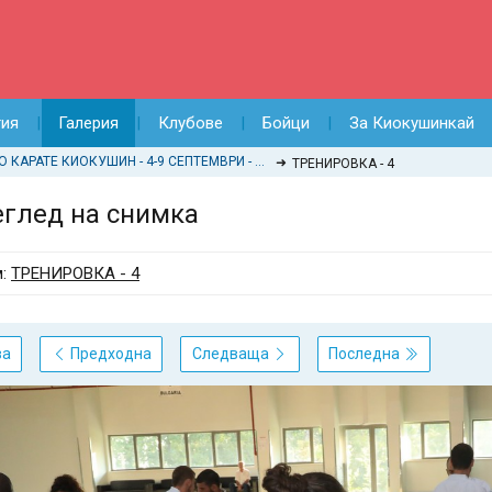
тия
Галерия
Клубове
Бойци
За Киокушинкай
XV-ТИ БЪЛГАРСКИ И МЕЖДУНАРОДЕН СЕМИНАР ПО КАРАТЕ КИОКУШИН - 4-9 СЕПТЕМВРИ - 2018
ТРЕНИРОВКА - 4
глед на снимка
м:
ТРЕНИРОВКА - 4
ва
Предходна
Следваща
Последна