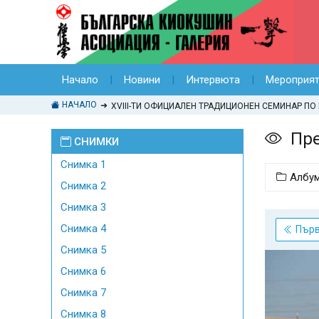
Начало
Новини
Интервюта
Мероприя
НАЧАЛО
XVIII-ТИ ОФИЦИАЛЕН ТРАДИЦИОНЕН СЕМИНАР ПО 
Пре
СНИМКИ
Снимка 1
Албу
Снимка 2
Снимка 3
Снимка 4
Пър
Снимка 5
Снимка 6
Снимка 7
Снимка 8