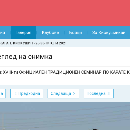
тия
Галерия
Клубове
Бойци
За Киокушинкай
КАРАТЕ КИОКУШИН - 26-30-ТИ ЮЛИ 2021
глед на снимка
м:
XVIII-ти ОФИЦИАЛЕН ТРАДИЦИОНЕН СЕМИНАР ПО КАРАТЕ КИ
ва
Предходна
Следваща
Последна