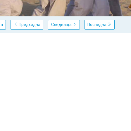
ва
Предходна
Следваща
Последна