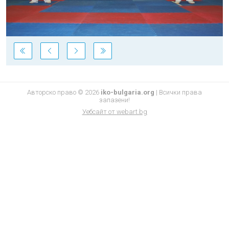
Авторско право © 2026
iko-bulgaria.org
|
Всички права
запазени!
Уебсайт от
webart.bg