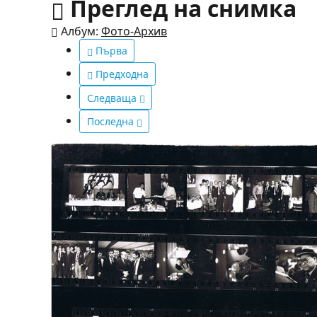
Преглед на снимка
Албум:
Фото-Архив
Първа
Предходна
Следваща
Последна