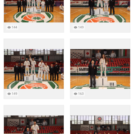
144
149
149
163