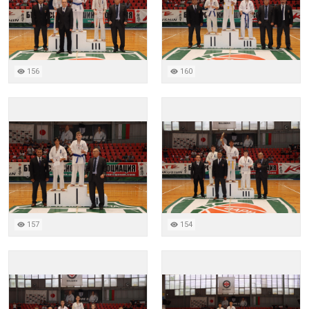
156
160
157
154