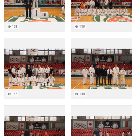
151
138
148
140