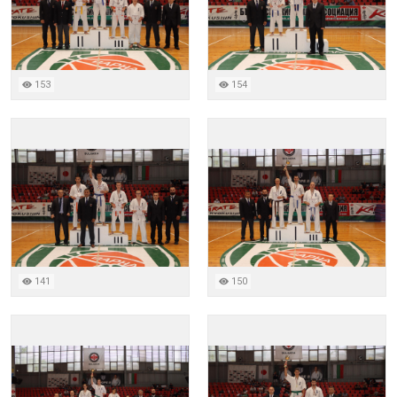
153
154
141
150