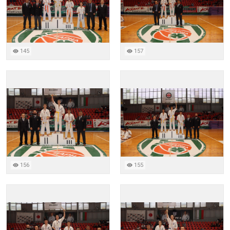
145
157
156
155