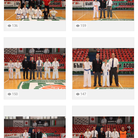
136
159
150
147