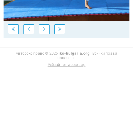
Авторско право © 2026
iko-bulgaria.org
|
Всички права
запазени!
Уебсайт от
webart.bg