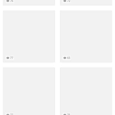
76
72
77
65
77
75