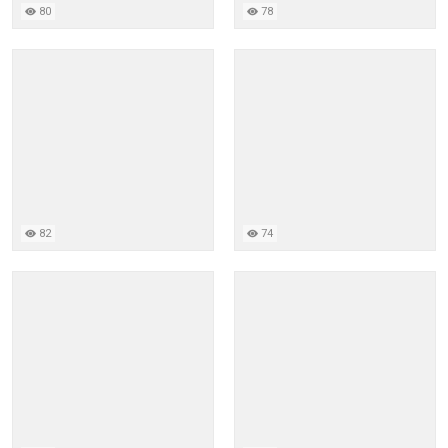
80
78
82
74