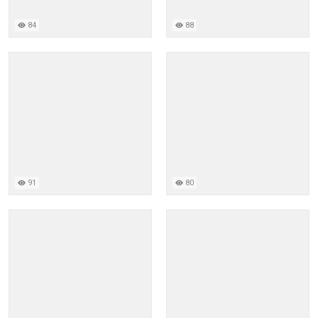
84
88
91
80