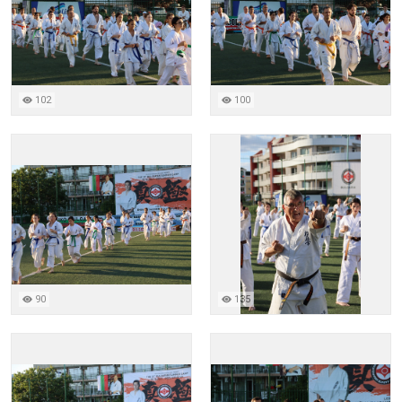
102
100
90
135