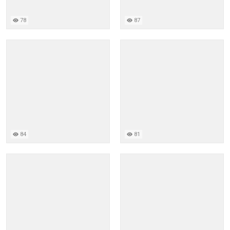
78
87
84
81