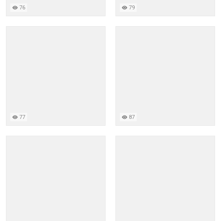
76
79
77
87