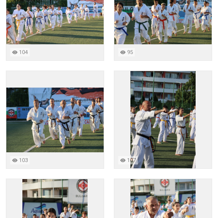
104
95
103
107