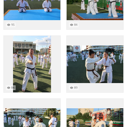
95
84
84
89