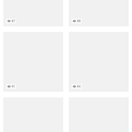
87
88
81
84