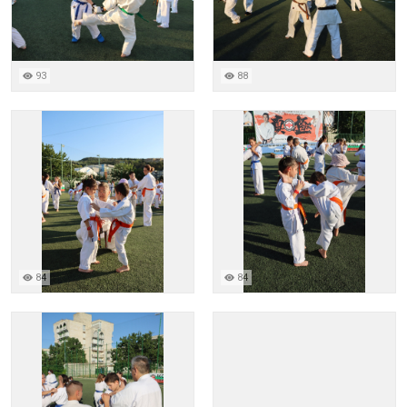
93
88
84
84