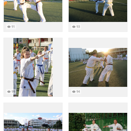
91
93
99
94