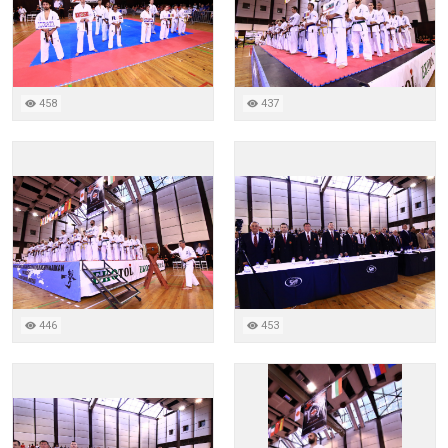
458
437
446
453