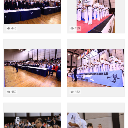
446
439
450
452